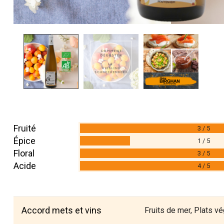
Fruité
3 / 5
Épice
1 / 5
Floral
3 / 5
Acide
4 / 5
Accord mets et vins
Fruits de mer, Plats v