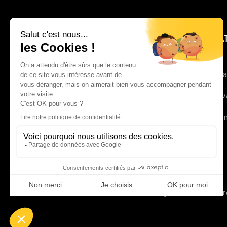
CA
Alsa
Élev
Gran
Agence Web Exod