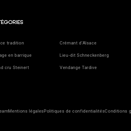
TÉGORIES
ce tradition
Crémant d'Alsace
age en barrique
Lieu-dit Schneckenberg
d cru Steinert
Vendange Tardive
ream
Mentions légales
Politiques de confidentialités
Conditions 