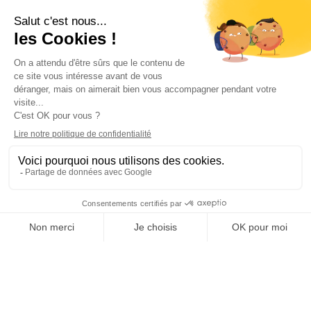
Alsace tradition
Crémant d'Alsace
Élevage en barrique
Lieu-dit
Schneckenberg
Grand cru Steinert
Vendange Tardive
EARL BIRGHAN FORMANIAK
21 rue de la chapelle
68250 Pfaffenheim
03 89 49 62 91
contact@birghan.fr