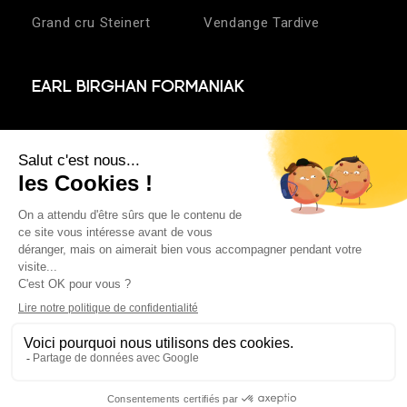
Grand cru Steinert
Vendange Tardive
EARL BIRGHAN FORMANIAK
21 rue de la chapelle
68250 Pfaffenheim
03 89 49 62 91
contact@birghan.fr
Agence Web Exodream
Mentions légales
Politiques de confidentialités
Conditions générales de ventes